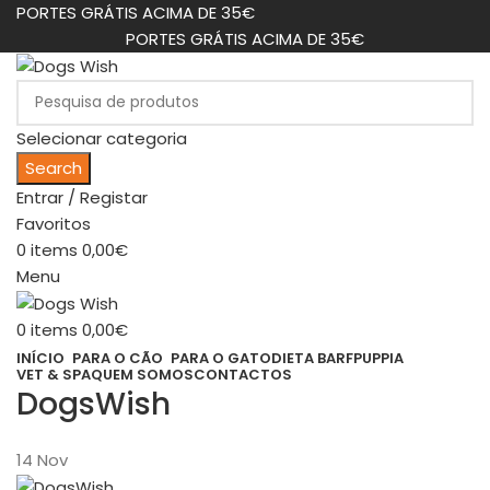
PORTES GRÁTIS ACIMA DE 35€
PORTES GRÁTIS ACIMA DE 35€
Selecionar categoria
Search
Entrar / Registar
Favoritos
0
items
0,00
€
Menu
0
items
0,00
€
INÍCIO
PARA O CÃO
PARA O GATO
DIETA BARF
PUPPIA
VET & SPA
QUEM SOMOS
CONTACTOS
DogsWish
14
Nov