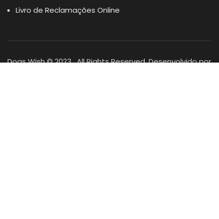
Livro de Reclamações Online
Dogs Wish © 2023 . All Rights Reserved. Desenvolvido por
DOMINIOS.PT
Facebook
Instagram
YouTube
Shop
Lista Favoritos
0
items
Cart
Minha conta