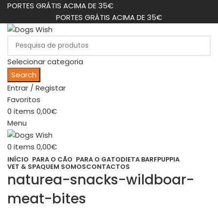
PORTES GRÁTIS ACIMA DE 35€
PORTES GRÁTIS ACIMA DE 35€
Selecionar categoria
Search
Entrar / Registar
Favoritos
0
items
0,00
€
Menu
0
items
0,00
€
INÍCIO
PARA O CÃO
PARA O GATO
DIETA BARF
PUPPIA
VET & SPA
QUEM SOMOS
CONTACTOS
naturea-snacks-wildboar-
meat-bites