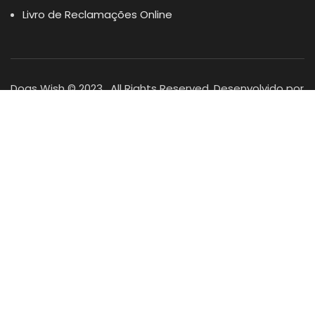
Livro de Reclamações Online
Dogs Wish © 2023 . All Rights Reserved. Desenvolvido por
DOMINIOS.PT
Facebook
Instagram
YouTube
Shop
Lista Favoritos
0
items
Cart
Minha conta