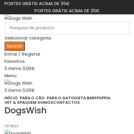
PORTES GRÁTIS ACIMA DE 35€
PORTES GRÁTIS ACIMA DE 35€
Selecionar categoria
Search
Entrar / Registar
Favoritos
0
items
0,00
€
Menu
0
items
0,00
€
INÍCIO
PARA O CÃO
PARA O GATO
DIETA BARF
PUPPIA
VET & SPA
QUEM SOMOS
CONTACTOS
DogsWish
14
Nov