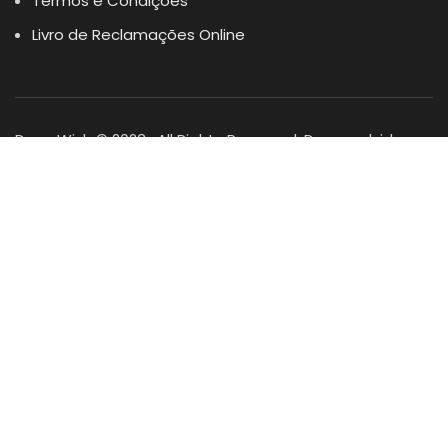
Termos e Condições
Livro de Reclamações Online
Dogs Wish © 2023 . All Rights Reserved. Desenvolvido por
DOMINIOS.PT
Facebook
Instagram
YouTube
Shop
Lista Favoritos
0
items
Cart
Minha conta