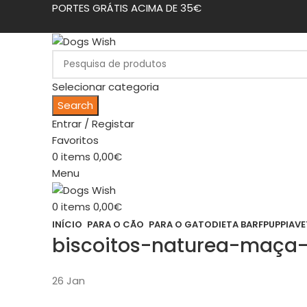
PORTES GRÁTIS ACIMA DE 35€
Selecionar categoria
Search
Entrar / Registar
Favoritos
0
items
0,00
€
Menu
0
items
0,00
€
INÍCIO
PARA O CÃO
PARA O GATO
DIETA BARF
PUPPIA
VE
biscoitos-naturea-maça
26
Jan