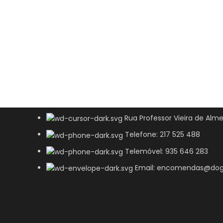
Rua Professor Vieira de Alme
Telefone: 217 525 488
Telemóvel: 935 646 283
Email: encomendas@dog