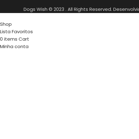
Dogs Wish © 2023 . All Rights Reserved. Desenvolv
Shop
Lista Favoritos
0
items
Cart
Minha conta