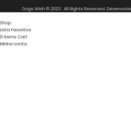
Dogs Wish © 2023 . All Rights Reserved. Desenvolv
Shop
Lista Favoritos
0
items
Cart
Minha conta