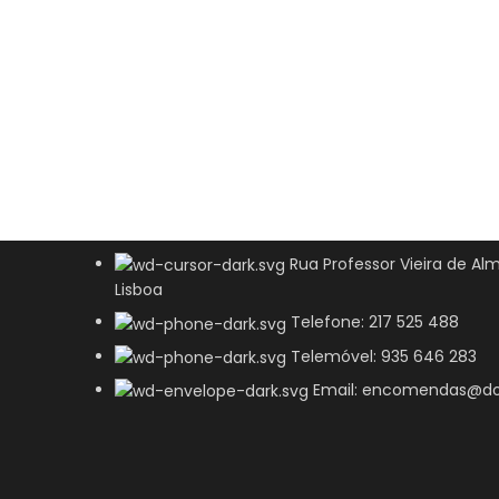
Rua Professor Vieira de Alm
Lisboa
Telefone: 217 525 488
Telemóvel: 935 646 283
Email: encomendas@do