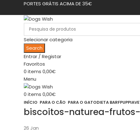
PORTES GRÁTIS ACIMA DE 35€
Selecionar categoria
Search
Entrar / Registar
Favoritos
0
items
0,00
€
Menu
0
items
0,00
€
INÍCIO
PARA O CÃO
PARA O GATO
DIETA BARF
PUPPIA
VE
biscoitos-naturea-frutos
26
Jan