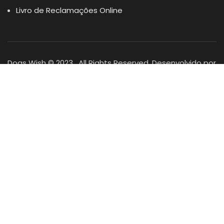
Livro de Reclamações Online
Dogs Wish © 2023 . All Rights Reserved. Desenvolvido por
DOMINIOS.PT
Facebook
Instagram
YouTube
Shop
Lista Favoritos
0
items
Cart
Minha conta