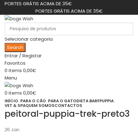
PORTES GRÁTIS ACIMA DE 35€
PORTES GRÁTIS ACIMA DE 35€
Selecionar categoria
Search
Entrar / Registar
Favoritos
0
items
0,00
€
Menu
0
items
0,00
€
INÍCIO
PARA O CÃO
PARA O GATO
DIETA BARF
PUPPIA
VET & SPA
QUEM SOMOS
CONTACTOS
peitoral-puppia-trek-preto3
26
Jan