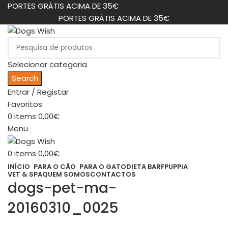
PORTES GRÁTIS ACIMA DE 35€
PORTES GRÁTIS ACIMA DE 35€
Selecionar categoria
Search
Entrar / Registar
Favoritos
0
items
0,00
€
Menu
0
items
0,00
€
INÍCIO
PARA O CÃO
PARA O GATO
DIETA BARF
PUPPIA
VET & SPA
QUEM SOMOS
CONTACTOS
dogs-pet-ma-
20160310_0025