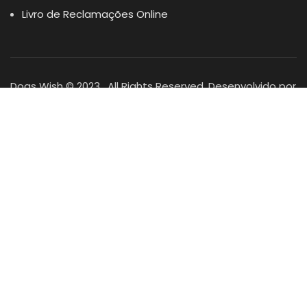
Livro de Reclamações Online
Dogs Wish © 2023 . All Rights Reserved. Desenvolvido por
DOMINIOS.PT
Facebook
Instagram
YouTube
Shop
Lista Favoritos
0
items
Cart
Minha conta