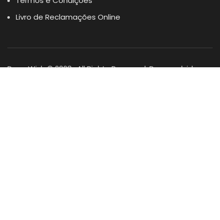
Termos e Condições
Livro de Reclamações Online
Dogs Wish © 2023 . All Rights Reserved. Desenvolvido por
DOMINIOS.PT
Facebook
Instagram
YouTube
Shop
Lista Favoritos
0
items
Cart
Minha conta