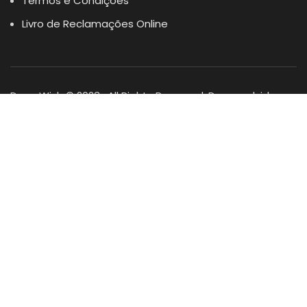
Termos e Condições
Livro de Reclamações Online
Dogs Wish © 2023 . All Rights Reserved. Desenvolvido por
DOMINIOS.PT
Facebook
Instagram
YouTube
Shop
Lista Favoritos
0
items
Cart
Minha conta