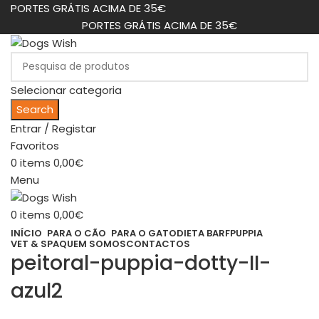
PORTES GRÁTIS ACIMA DE 35€
PORTES GRÁTIS ACIMA DE 35€
Selecionar categoria
Search
Entrar / Registar
Favoritos
0
items
0,00
€
Menu
0
items
0,00
€
INÍCIO
PARA O CÃO
PARA O GATO
DIETA BARF
PUPPIA
VET & SPA
QUEM SOMOS
CONTACTOS
peitoral-puppia-dotty-II-
azul2