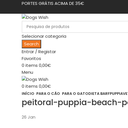
PORTES GRÁTIS ACIMA DE 35€
Selecionar categoria
Search
Entrar / Registar
Favoritos
0
items
0,00
€
Menu
0
items
0,00
€
INÍCIO
PARA O CÃO
PARA O GATO
DIETA BARF
PUPPIA
VE
peitoral-puppia-beach-p
26
Jan