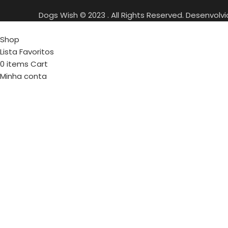
Dogs Wish © 2023 . All Rights Reserved. Desenvolv
Shop
Lista Favoritos
0
items
Cart
Minha conta