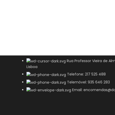
Rua Professor Vieira de Alm
Lisboa
Telefone: 217 525 488
Telemóvel: 935 646 283
Email: encomendas@do