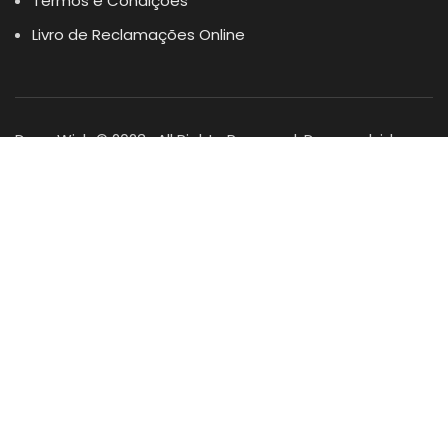
Termos e Condições
Livro de Reclamações Online
Dogs Wish © 2023 . All Rights Reserved. Desenvolvido por
DOMINIOS.PT
Facebook
Instagram
YouTube
Shop
Lista Favoritos
0
items
Cart
Minha conta