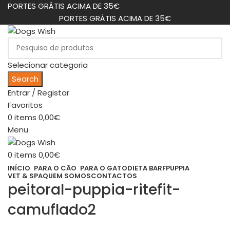
PORTES GRÁTIS ACIMA DE 35€
PORTES GRÁTIS ACIMA DE 35€
Selecionar categoria
Search
Entrar / Registar
Favoritos
0
items
0,00
€
Menu
0
items
0,00
€
INÍCIO
PARA O CÃO
PARA O GATO
DIETA BARF
PUPPIA
VET & SPA
QUEM SOMOS
CONTACTOS
peitoral-puppia-ritefit-
camuflado2