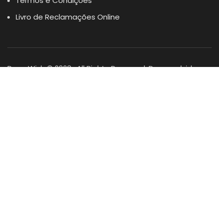
Termos e Condições
Livro de Reclamações Online
Dogs Wish © 2023 . All Rights Reserved. Desenvolvido por
DOMINIOS.PT
Facebook
Instagram
YouTube
Shop
Lista Favoritos
0
items
Cart
Minha conta