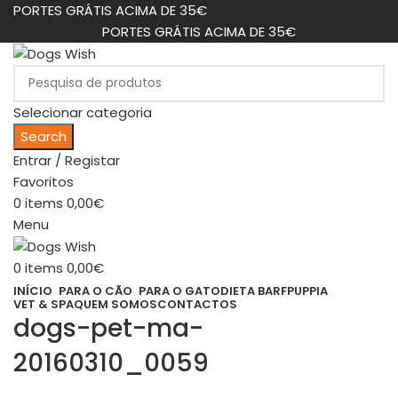
PORTES GRÁTIS ACIMA DE 35€
PORTES GRÁTIS ACIMA DE 35€
Selecionar categoria
Search
Entrar / Registar
Favoritos
0
items
0,00
€
Menu
0
items
0,00
€
INÍCIO
PARA O CÃO
PARA O GATO
DIETA BARF
PUPPIA
VET & SPA
QUEM SOMOS
CONTACTOS
dogs-pet-ma-
20160310_0059