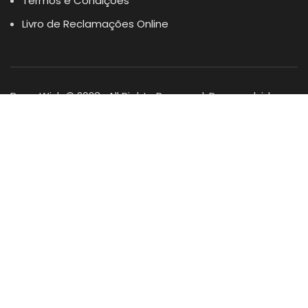
Termos e Condições
Livro de Reclamações Online
Dogs Wish © 2023 . All Rights Reserved. Desenvolvido por
DOMINIOS.PT
Facebook
Instagram
YouTube
Shop
Lista Favoritos
0
items
Cart
Minha conta