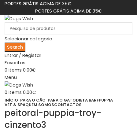
PORTES GRÁTIS ACIMA DE 35€
PORTES GRÁTIS ACIMA DE 35€
Selecionar categoria
Search
Entrar / Registar
Favoritos
0
items
0,00
€
Menu
0
items
0,00
€
INÍCIO
PARA O CÃO
PARA O GATO
DIETA BARF
PUPPIA
VET & SPA
QUEM SOMOS
CONTACTOS
peitoral-puppia-troy-
cinzento3