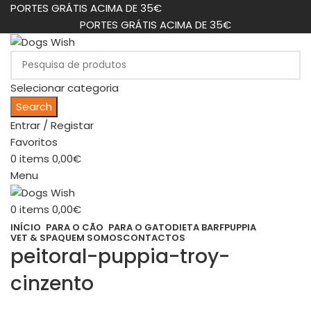
PORTES GRÁTIS ACIMA DE 35€
PORTES GRÁTIS ACIMA DE 35€
Selecionar categoria
Search
Entrar / Registar
Favoritos
0
items
0,00
€
Menu
0
items
0,00
€
INÍCIO
PARA O CÃO
PARA O GATO
DIETA BARF
PUPPIA
VET & SPA
QUEM SOMOS
CONTACTOS
peitoral-puppia-troy-
cinzento