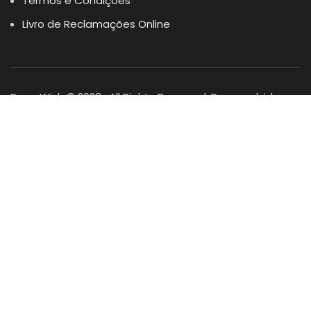
Termos e Condições
Livro de Reclamações Online
Dogs Wish © 2023 . All Rights Reserved. Desenvolvido por
DOMINIOS.PT
Facebook
Instagram
YouTube
Shop
Lista Favoritos
0
items
Cart
Minha conta