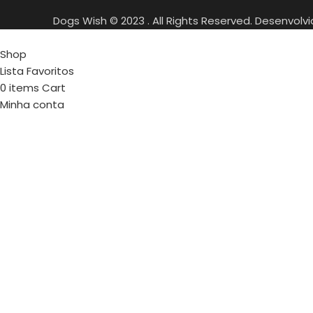
Dogs Wish © 2023 . All Rights Reserved. Desenvolv
Shop
Lista Favoritos
0
items
Cart
Minha conta