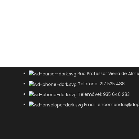
Rua Professor Vieira de Alme
Telefone: 217 525 488
Telemóvel: 935 646 283
Email: encomendas@dog