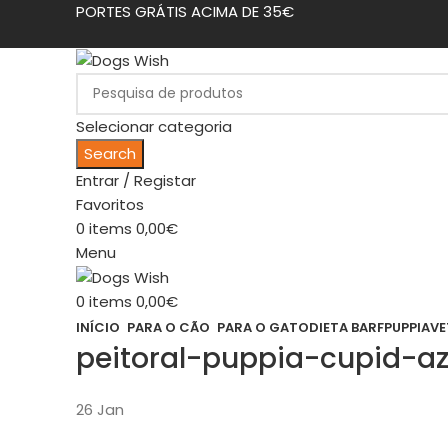
PORTES GRÁTIS ACIMA DE 35€
Selecionar categoria
Search
Entrar / Registar
Favoritos
0
items
0,00
€
Menu
0
items
0,00
€
INÍCIO
PARA O CÃO
PARA O GATO
DIETA BARF
PUPPIA
VE
peitoral-puppia-cupid-az
26
Jan