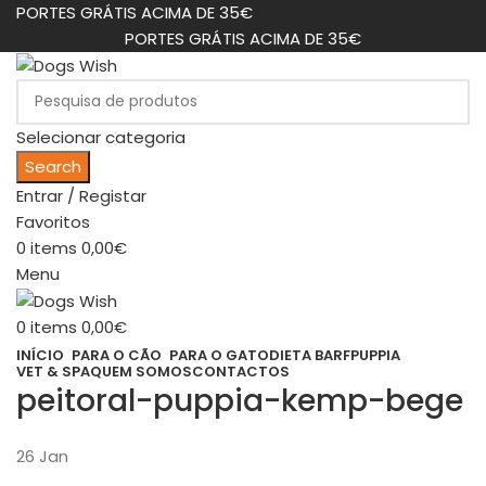
PORTES GRÁTIS ACIMA DE 35€
PORTES GRÁTIS ACIMA DE 35€
Selecionar categoria
Search
Entrar / Registar
Favoritos
0
items
0,00
€
Menu
0
items
0,00
€
INÍCIO
PARA O CÃO
PARA O GATO
DIETA BARF
PUPPIA
VET & SPA
QUEM SOMOS
CONTACTOS
peitoral-puppia-kemp-bege
26
Jan