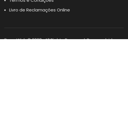
Termos e Condições
Livro de Reclamações Online
Dogs Wish © 2023 . All Rights Reserved. Desenvolvido por
DOMINIOS.PT
Facebook
Instagram
YouTube
Shop
Lista Favoritos
0
items
Cart
Minha conta