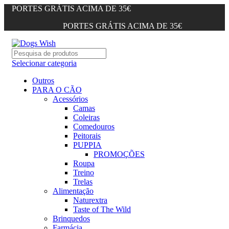
PORTES GRÁTIS ACIMA DE 35€
PORTES GRÁTIS ACIMA DE 35€
Selecionar categoria
Outros
PARA O CÃO
Acessórios
Camas
Coleiras
Comedouros
Peitorais
PUPPIA
PROMOÇÕES
Roupa
Treino
Trelas
Alimentação
Naturextra
Taste of The Wild
Brinquedos
Farmácia