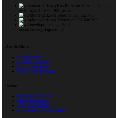
Rua Professor Vieira de Almeida
38B, Loja D | 1600-309 Lisboa
Telefone: 217 525 488
Telemóvel: 935 646 283
Email:
encomendas@dogswish.pt
Área de Cliente
A minha conta
Como Encomendar
Envio e Pagamento
FAQ’s | Área de Ajuda
Termos
Política de Privacidade
Política de Cookies
Termos e Condições
Livro de Reclamações Online