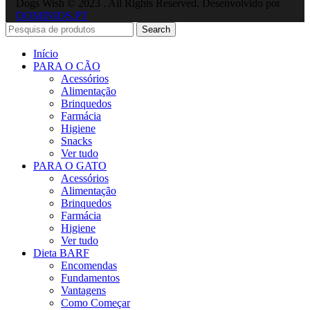
Dogs Wish © 2023 . All Rights Reserved. Desenvolvido por
DOMINIOS.PT
Search
Início
PARA O CÃO
Acessórios
Alimentação
Brinquedos
Farmácia
Higiene
Snacks
Ver tudo
PARA O GATO
Acessórios
Alimentação
Brinquedos
Farmácia
Higiene
Ver tudo
Dieta BARF
Encomendas
Fundamentos
Vantagens
Como Começar