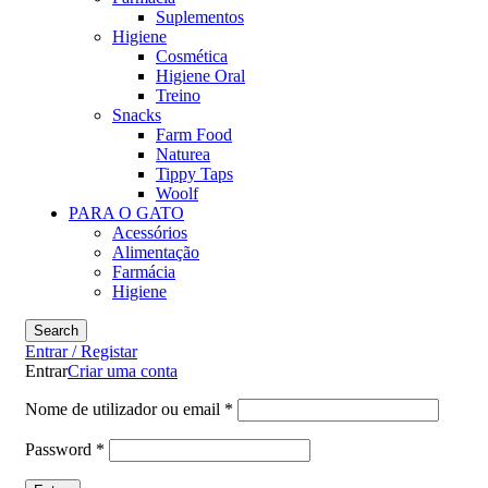
Suplementos
Higiene
Cosmética
Higiene Oral
Treino
Snacks
Farm Food
Naturea
Tippy Taps
Woolf
PARA O GATO
Acessórios
Alimentação
Farmácia
Higiene
Search
Entrar / Registar
Entrar
Criar uma conta
Nome de utilizador ou email
*
Password
*