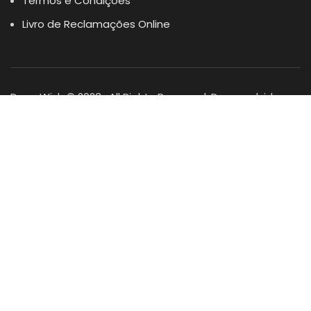
Termos e Condições
Livro de Reclamações Online
Dogs Wish © 2023 . All Rights Reserved. Desenvolvido por
DOMINIOS.PT
Facebook
Instagram
YouTube
Shop
Lista Favoritos
0
items
Cart
Minha conta