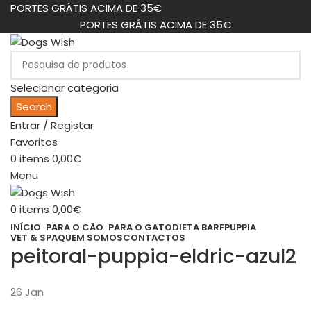
PORTES GRÁTIS ACIMA DE 35€
PORTES GRÁTIS ACIMA DE 35€
Selecionar categoria
Search
Entrar / Registar
Favoritos
0
items
0,00
€
Menu
0
items
0,00
€
INÍCIO
PARA O CÃO
PARA O GATO
DIETA BARF
PUPPIA
VET & SPA
QUEM SOMOS
CONTACTOS
peitoral-puppia-eldric-azul2
26
Jan