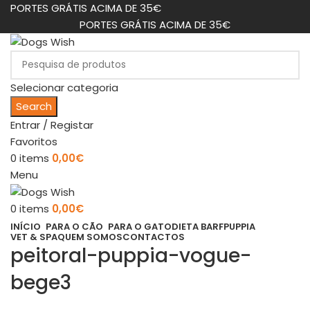
PORTES GRÁTIS ACIMA DE 35€
PORTES GRÁTIS ACIMA DE 35€
Selecionar categoria
Search
Entrar / Registar
Favoritos
0
items
0,00
€
Menu
0
items
0,00
€
INÍCIO
PARA O CÃO
PARA O GATO
DIETA BARF
PUPPIA
VET & SPA
QUEM SOMOS
CONTACTOS
peitoral-puppia-vogue-
bege3