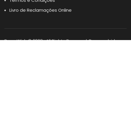
Termos e Condições
Livro de Reclamações Online
Dogs Wish © 2023 . All Rights Reserved. Desenvolvido por
DOMINIOS.PT
Facebook
Instagram
YouTube
Shop
Lista Favoritos
0
items
Cart
Minha conta