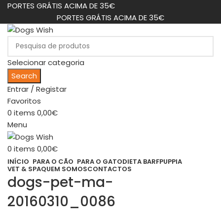
PORTES GRÁTIS ACIMA DE 35€
PORTES GRÁTIS ACIMA DE 35€
Selecionar categoria
Search
Entrar / Registar
Favoritos
0
items
0,00
€
Menu
0
items
0,00
€
INÍCIO
PARA O CÃO
PARA O GATO
DIETA BARF
PUPPIA
VET & SPA
QUEM SOMOS
CONTACTOS
dogs-pet-ma-
20160310_0086