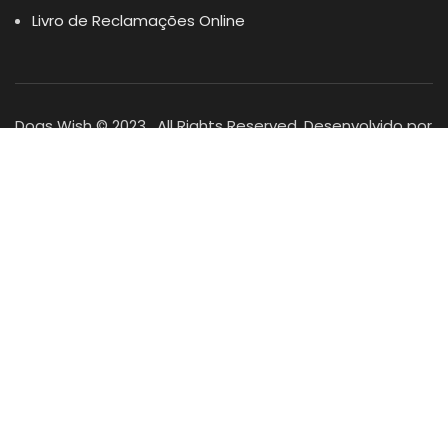
Livro de Reclamações Online
Dogs Wish © 2023 . All Rights Reserved. Desenvolvido por
DOMINIOS.PT
Facebook
Instagram
YouTube
Shop
Lista Favoritos
0
items
Cart
Minha conta