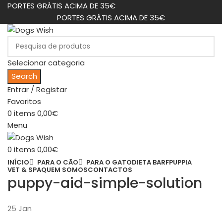
PORTES GRÁTIS ACIMA DE 35€
PORTES GRÁTIS ACIMA DE 35€
Selecionar categoria
Search
Entrar / Registar
Favoritos
0
items
0,00
€
Menu
0
items
0,00
€
INÍCIO
PARA O CÃO
PARA O GATO
DIETA BARF
PUPPIA
VET & SPA
QUEM SOMOS
CONTACTOS
puppy-aid-simple-solution
25
Jan