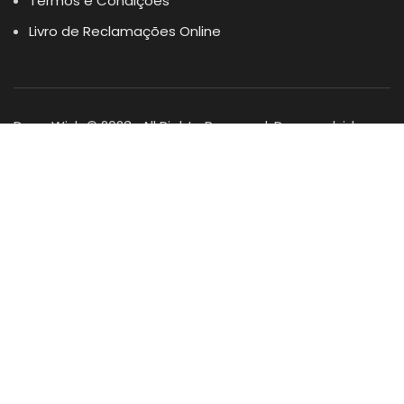
Termos e Condições
Livro de Reclamações Online
Dogs Wish © 2023 . All Rights Reserved. Desenvolvido por
DOMINIOS.PT
Facebook
Instagram
YouTube
Shop
Lista Favoritos
0
items
Cart
Minha conta