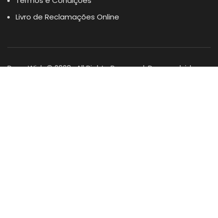
Termos e Condições
Livro de Reclamações Online
Dogs Wish © 2023 . All Rights Reserved. Desenvolvido por
DOMINIOS.PT
Facebook
Instagram
YouTube
Shop
Lista Favoritos
0
items
Cart
Minha conta