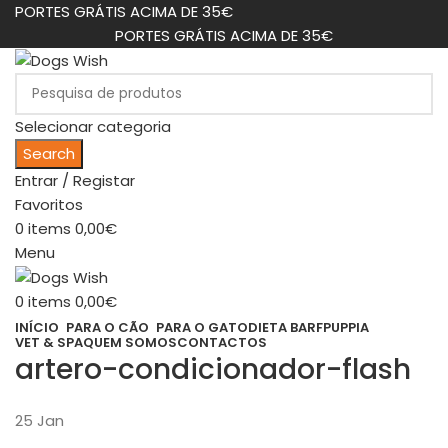
PORTES GRÁTIS ACIMA DE 35€
PORTES GRÁTIS ACIMA DE 35€
Selecionar categoria
Search
Entrar / Registar
Favoritos
0
items
0,00
€
Menu
0
items
0,00
€
INÍCIO
PARA O CÃO
PARA O GATO
DIETA BARF
PUPPIA
VET & SPA
QUEM SOMOS
CONTACTOS
artero-condicionador-flash
25
Jan