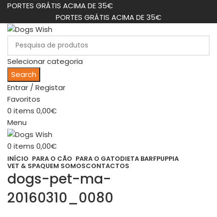
PORTES GRÁTIS ACIMA DE 35€
PORTES GRÁTIS ACIMA DE 35€
Selecionar categoria
Search
Entrar / Registar
Favoritos
0
items
0,00
€
Menu
0
items
0,00
€
INÍCIO
PARA O CÃO
PARA O GATO
DIETA BARF
PUPPIA
VET & SPA
QUEM SOMOS
CONTACTOS
dogs-pet-ma-
20160310_0080