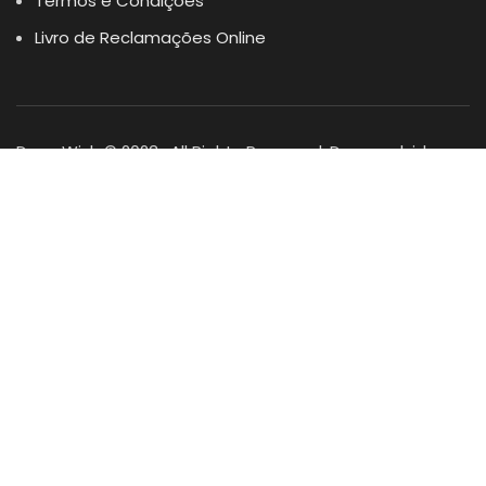
Termos e Condições
Livro de Reclamações Online
Dogs Wish © 2023 . All Rights Reserved. Desenvolvido por
DOMINIOS.PT
Facebook
Instagram
YouTube
Shop
Lista Favoritos
0
items
Cart
Minha conta