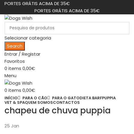
PORTES GRÁTIS ACIMA DE 35€
PORTES GRÁTIS ACIMA DE 35€
Selecionar categoria
Search
Entrar / Registar
Favoritos
0
items
0,00
€
Menu
0
items
0,00
€
INÍCIO
PARA O CÃO
PARA O GATO
DIETA BARF
PUPPIA
VET & SPA
QUEM SOMOS
CONTACTOS
chapeu de chuva puppia
25
Jan