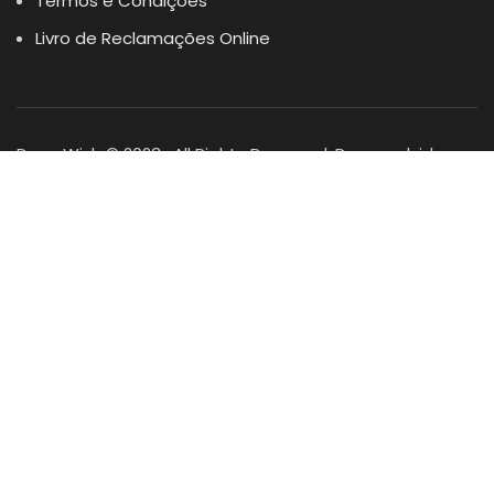
Termos e Condições
Livro de Reclamações Online
Dogs Wish © 2023 . All Rights Reserved. Desenvolvido por
DOMINIOS.PT
Facebook
Instagram
YouTube
Shop
Lista Favoritos
0
items
Cart
Minha conta