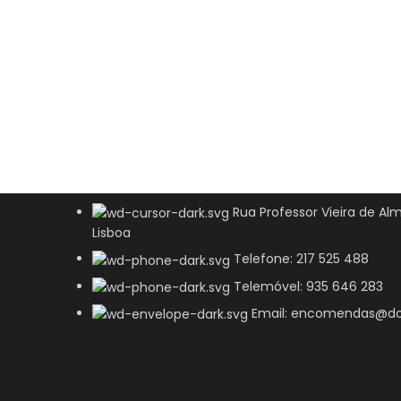
Rua Professor Vieira de Alm
Lisboa
Telefone: 217 525 488
Telemóvel: 935 646 283
Email: encomendas@do