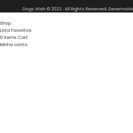
Dogs Wish © 2023 . All Rights Reserved. Desenvolv
Shop
Lista Favoritos
0
items
Cart
Minha conta