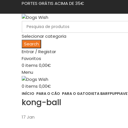
PORTES GRÁTIS ACIMA DE 35€
Selecionar categoria
Search
Entrar / Registar
Favoritos
0
items
0,00
€
Menu
0
items
0,00
€
INÍCIO
PARA O CÃO
PARA O GATO
DIETA BARF
PUPPIA
VE
kong-ball
17
Jan