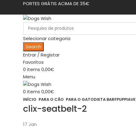
PORTES GRÁTIS ACIMA DE 35€
Selecionar categoria
Search
Entrar / Registar
Favoritos
0
items
0,00
€
Menu
0
items
0,00
€
INÍCIO
PARA O CÃO
PARA O GATO
DIETA BARF
PUPPIA
VE
clix-seatbelt-2
17
Jan