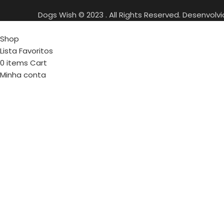
Dogs Wish © 2023 . All Rights Reserved. Desenvolv
Shop
Lista Favoritos
0
items
Cart
Minha conta