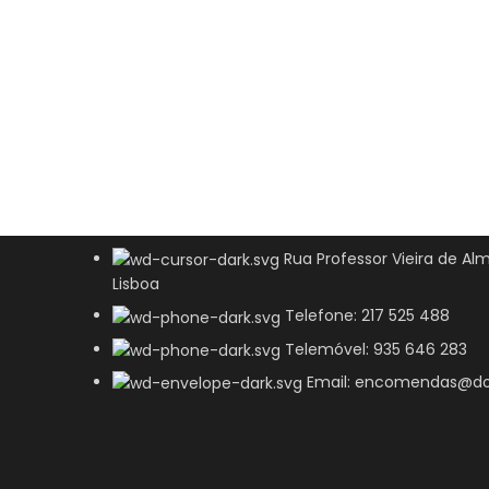
Rua Professor Vieira de Alm
Lisboa
Telefone: 217 525 488
Telemóvel: 935 646 283
Email: encomendas@do