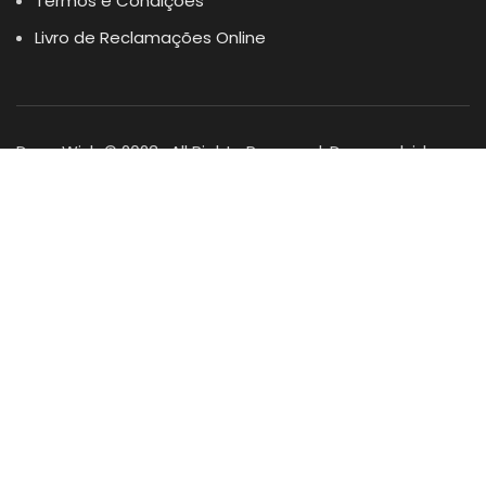
Termos e Condições
Livro de Reclamações Online
Dogs Wish © 2023 . All Rights Reserved. Desenvolvido por
DOMINIOS.PT
Facebook
Instagram
YouTube
Shop
Lista Favoritos
0
items
Cart
Minha conta