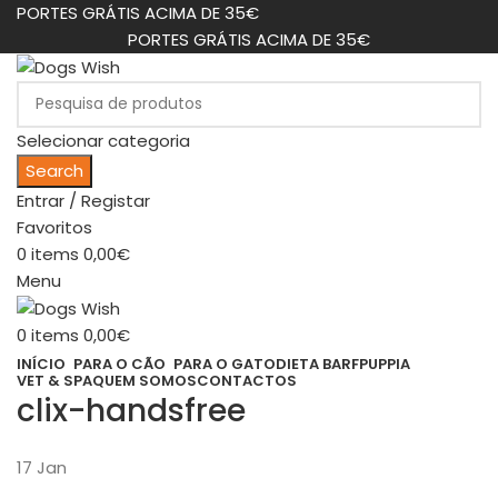
PORTES GRÁTIS ACIMA DE 35€
PORTES GRÁTIS ACIMA DE 35€
Selecionar categoria
Search
Entrar / Registar
Favoritos
0
items
0,00
€
Menu
0
items
0,00
€
INÍCIO
PARA O CÃO
PARA O GATO
DIETA BARF
PUPPIA
VET & SPA
QUEM SOMOS
CONTACTOS
clix-handsfree
17
Jan