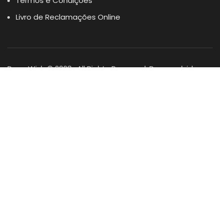
Termos e Condições
Livro de Reclamações Online
Dogs Wish © 2023 . All Rights Reserved. Desenvolvido por
DOMINIOS.PT
Facebook
Instagram
YouTube
Shop
Lista Favoritos
0
items
Cart
Minha conta