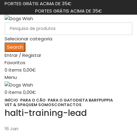
PORTES GRÁTIS ACIMA DE 35€
PORTES GRÁTIS ACIMA DE 35€
Selecionar categoria
Search
Entrar / Registar
Favoritos
0
items
0,00
€
Menu
0
items
0,00
€
INÍCIO
PARA O CÃO
PARA O GATO
DIETA BARF
PUPPIA
VET & SPA
QUEM SOMOS
CONTACTOS
halti-training-lead
16
Jan