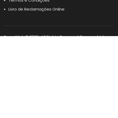
Termos e Condições
Livro de Reclamações Online
Dogs Wish © 2023 . All Rights Reserved. Desenvolvido por
DOMINIOS.PT
Facebook
Instagram
YouTube
Shop
Lista Favoritos
0
items
Cart
Minha conta