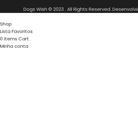
Dogs Wish © 2023 . All Rights Reserved. Desenvolv
Shop
Lista Favoritos
0
items
Cart
Minha conta