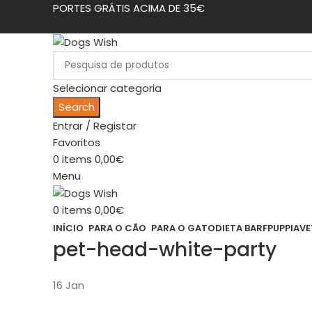
PORTES GRÁTIS ACIMA DE 35€
Selecionar categoria
Search
Entrar / Registar
Favoritos
0
items
0,00
€
Menu
0
items
0,00
€
INÍCIO
PARA O CÃO
PARA O GATO
DIETA BARF
PUPPIA
VE
pet-head-white-party
16
Jan