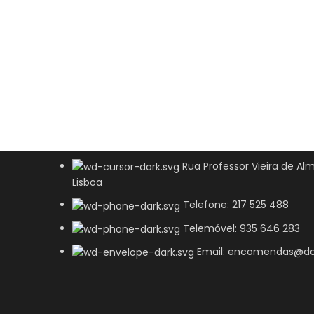
Rua Professor Vieira de Alm
Lisboa
Telefone: 217 525 488
Telemóvel: 935 646 283
Email: encomendas@do