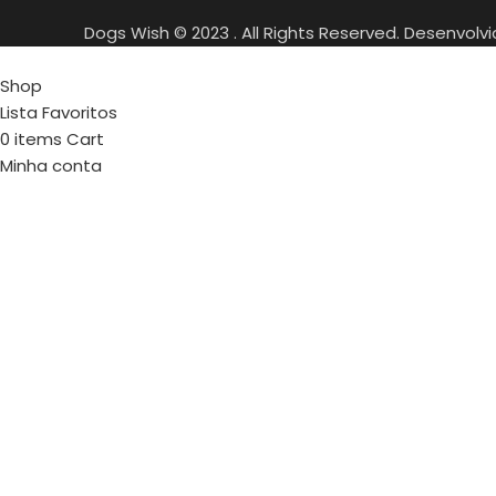
Dogs Wish © 2023 . All Rights Reserved. Desenvolv
Shop
Lista Favoritos
0
items
Cart
Minha conta