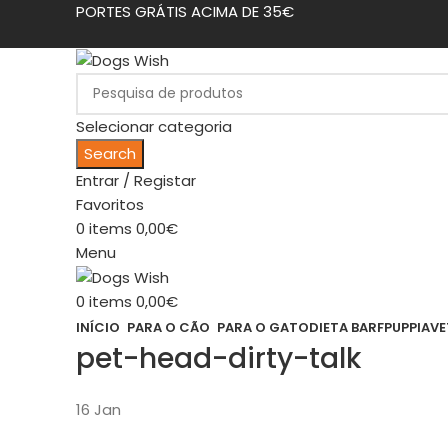
PORTES GRÁTIS ACIMA DE 35€
Selecionar categoria
Search
Entrar / Registar
Favoritos
0
items
0,00
€
Menu
0
items
0,00
€
INÍCIO
PARA O CÃO
PARA O GATO
DIETA BARF
PUPPIA
VE
pet-head-dirty-talk
16
Jan