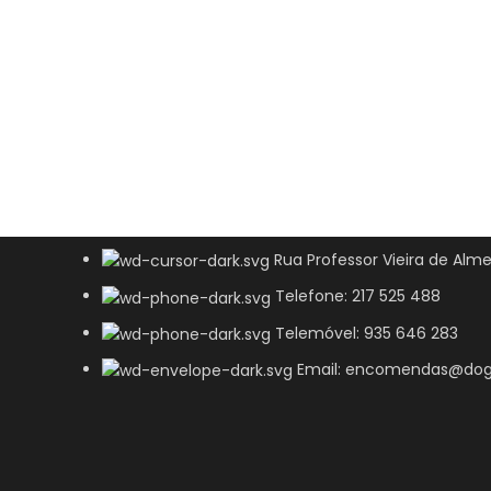
Rua Professor Vieira de Alme
Telefone: 217 525 488
Telemóvel: 935 646 283
Email: encomendas@dog