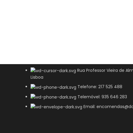
Rua Professor Vieira de Alm
Lisboa
Telefone: 217 525 488
Telemóvel: 935 646 283
Email: encomendas@do