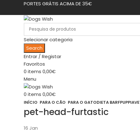
PORTES GRÁTIS ACIMA DE 35€
Selecionar categoria
Search
Entrar / Registar
Favoritos
0
items
0,00
€
Menu
0
items
0,00
€
INÍCIO
PARA O CÃO
PARA O GATO
DIETA BARF
PUPPIA
VE
pet-head-furtastic
16
Jan