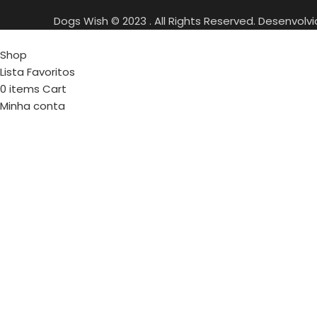
Dogs Wish © 2023 . All Rights Reserved. Desenvolv
Shop
Lista Favoritos
0
items
Cart
Minha conta