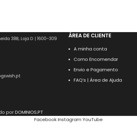
ÁREA DE CLIENTE
eida 38B, Loja D | 1600-309
A minha conta
Como Encomendar
Envio e Pagamento
gswish.pt
FAQ’s | Área de Ajuda
ido por
DOMINIOS.PT
Facebook
Instagram
YouTube