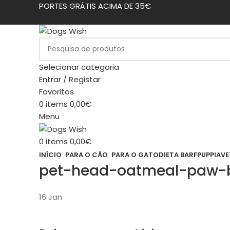
PORTES GRÁTIS ACIMA DE 35€
Selecionar categoria
Entrar / Registar
Favoritos
0
items
0,00
€
Menu
0
items
0,00
€
INÍCIO
PARA O CÃO
PARA O GATO
DIETA BARF
PUPPIA
VE
pet-head-oatmeal-paw-b
16
Jan