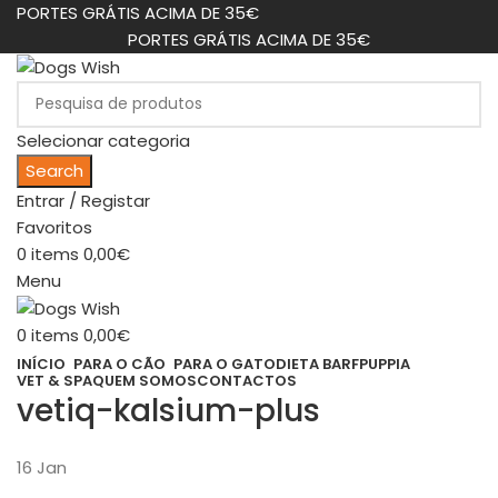
PORTES GRÁTIS ACIMA DE 35€
PORTES GRÁTIS ACIMA DE 35€
Selecionar categoria
Search
Entrar / Registar
Favoritos
0
items
0,00
€
Menu
0
items
0,00
€
INÍCIO
PARA O CÃO
PARA O GATO
DIETA BARF
PUPPIA
VET & SPA
QUEM SOMOS
CONTACTOS
vetiq-kalsium-plus
16
Jan