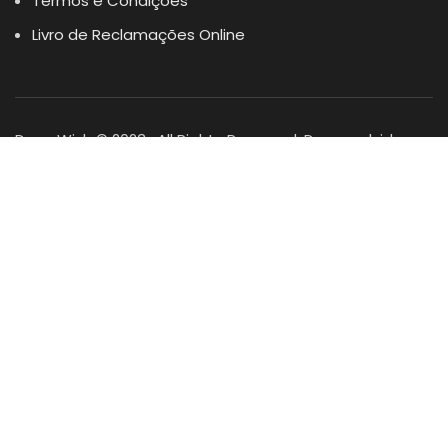
Termos e Condições
Livro de Reclamações Online
Dogs Wish © 2023 . All Rights Reserved. Desenvolvido por
DOMINIOS.PT
Facebook
Instagram
YouTube
Shop
Lista Favoritos
0
items
Cart
Minha conta