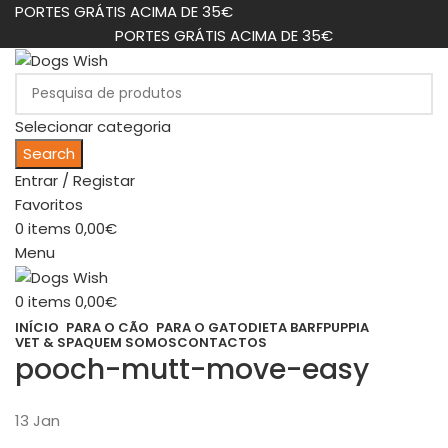
PORTES GRÁTIS ACIMA DE 35€
PORTES GRÁTIS ACIMA DE 35€
Selecionar categoria
Search
Entrar / Registar
Favoritos
0
items
0,00
€
Menu
0
items
0,00
€
INÍCIO
PARA O CÃO
PARA O GATO
DIETA BARF
PUPPIA
VET & SPA
QUEM SOMOS
CONTACTOS
pooch-mutt-move-easy
13
Jan