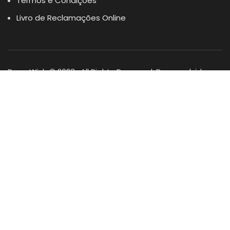
Termos e Condições
Livro de Reclamações Online
Dogs Wish © 2023 . All Rights Reserved. Desenvolvido por
DOMINIOS.PT
Facebook
Instagram
YouTube
Shop
Lista Favoritos
0
items
Cart
Minha conta