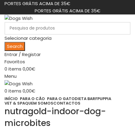
PORTES GRÁTIS ACIMA DE 35€
PORTES GRÁTIS ACIMA DE 35€
Selecionar categoria
Search
Entrar / Registar
Favoritos
0
items
0,00
€
Menu
0
items
0,00
€
INÍCIO
PARA O CÃO
PARA O GATO
DIETA BARF
PUPPIA
VET & SPA
QUEM SOMOS
CONTACTOS
nutragold-indoor-dog-
microbites