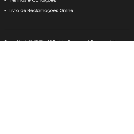
Termos e Condições
Livro de Reclamações Online
Dogs Wish © 2023 . All Rights Reserved. Desenvolvido por
DOMINIOS.PT
Facebook
Instagram
YouTube
Shop
Lista Favoritos
0
items
Cart
Minha conta