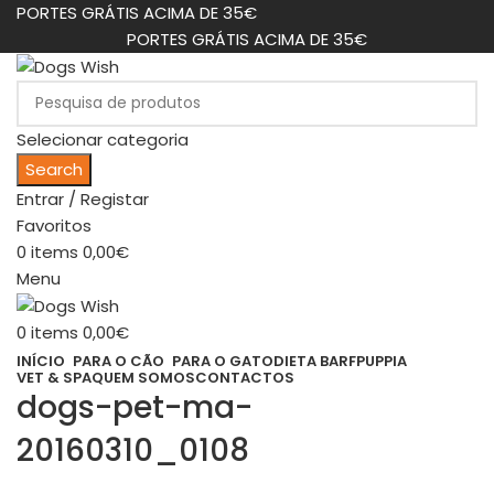
PORTES GRÁTIS ACIMA DE 35€
PORTES GRÁTIS ACIMA DE 35€
Selecionar categoria
Search
Entrar / Registar
Favoritos
0
items
0,00
€
Menu
0
items
0,00
€
INÍCIO
PARA O CÃO
PARA O GATO
DIETA BARF
PUPPIA
VET & SPA
QUEM SOMOS
CONTACTOS
dogs-pet-ma-
20160310_0108