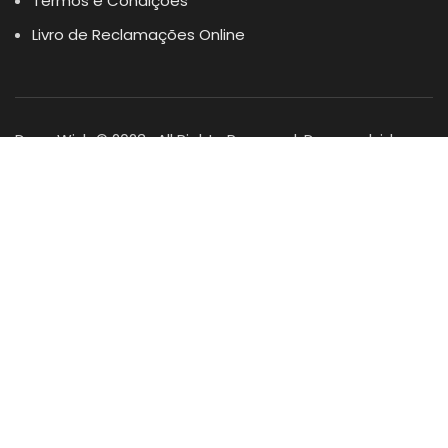
Termos e Condições
Livro de Reclamações Online
Dogs Wish © 2023 . All Rights Reserved. Desenvolvido por
DOMINIOS.PT
Facebook
Instagram
YouTube
Shop
Lista Favoritos
0
items
Cart
Minha conta