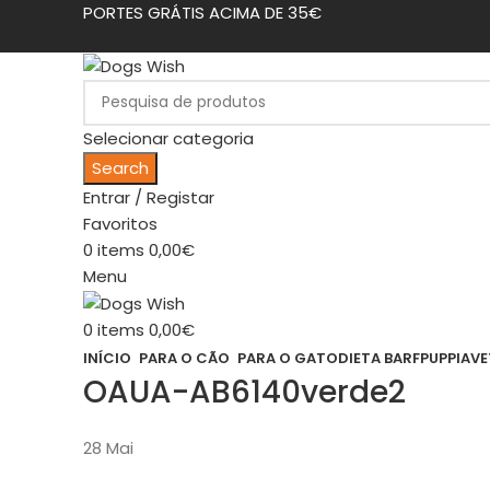
PORTES GRÁTIS ACIMA DE 35€
Selecionar categoria
Search
Entrar / Registar
Favoritos
0
items
0,00
€
Menu
0
items
0,00
€
INÍCIO
PARA O CÃO
PARA O GATO
DIETA BARF
PUPPIA
VE
OAUA-AB6140verde2
28
Mai