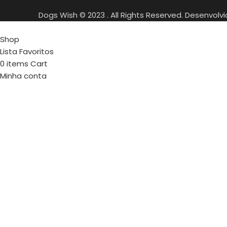
Dogs Wish © 2023 . All Rights Reserved. Desenvolv
Shop
Lista Favoritos
0
items
Cart
Minha conta