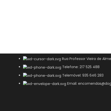
Rua Professor Vieira de Alme
Telefone: 217 525 488
Telemóvel: 935 646 283
Email: encomendas@dog