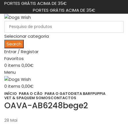
PORTES GRÁTIS ACIMA DE 35€
PORTES GRÁTIS ACIMA DE 35€
Selecionar categoria
Search
Entrar / Registar
Favoritos
0
items
0,00
€
Menu
0
items
0,00
€
INÍCIO
PARA O CÃO
PARA O GATO
DIETA BARF
PUPPIA
VET & SPA
QUEM SOMOS
CONTACTOS
OAVA-AB6248bege2
28
Mai