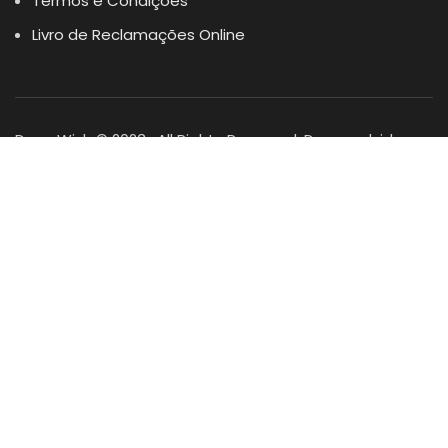
Termos e Condições
Livro de Reclamações Online
Dogs Wish © 2023 . All Rights Reserved. Desenvolvido por
DOMINIOS.PT
Facebook
Instagram
YouTube
Shop
Lista Favoritos
0
items
Cart
Minha conta