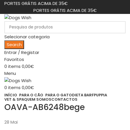
PORTES GRÁTIS ACIMA DE 35€
PORTES GRÁTIS ACIMA DE 35€
Selecionar categoria
Search
Entrar / Registar
Favoritos
0
items
0,00
€
Menu
0
items
0,00
€
INÍCIO
PARA O CÃO
PARA O GATO
DIETA BARF
PUPPIA
VET & SPA
QUEM SOMOS
CONTACTOS
OAVA-AB6248bege
28
Mai