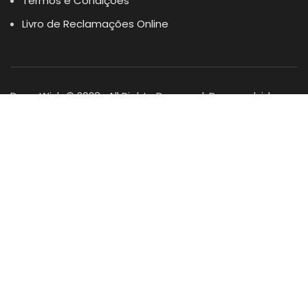
Termos e Condições
Livro de Reclamações Online
Dogs Wish © 2023 . All Rights Reserved. Desenvolvido por
DOMINIOS.PT
Facebook
Instagram
YouTube
Shop
Lista Favoritos
0
items
Cart
Minha conta