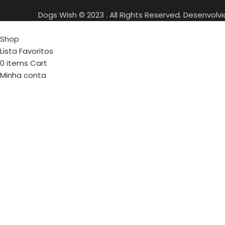
Dogs Wish © 2023 . All Rights Reserved. Desenvolv
Shop
Lista Favoritos
0
items
Cart
Minha conta