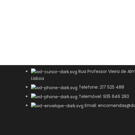
Rua Professor Vieira de Alm
Lisboa
Telefone: 217 525 488
Telemóvel: 935 646 283
Email: encomendas@do