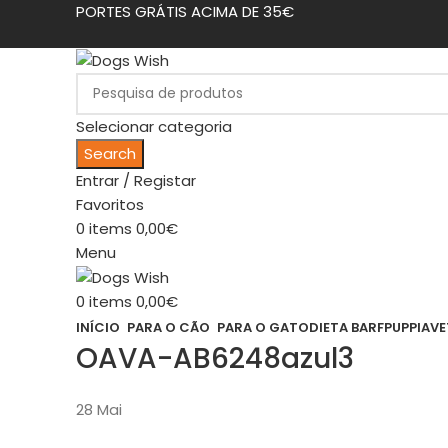
PORTES GRÁTIS ACIMA DE 35€
Selecionar categoria
Search
Entrar / Registar
Favoritos
0
items
0,00
€
Menu
0
items
0,00
€
INÍCIO
PARA O CÃO
PARA O GATO
DIETA BARF
PUPPIA
VE
OAVA-AB6248azul3
28
Mai