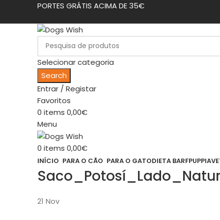
PORTES GRÁTIS ACIMA DE 35€
Selecionar categoria
Search
Entrar / Registar
Favoritos
0
items
0,00
€
Menu
0
items
0,00
€
INÍCIO
PARA O CÃO
PARA O GATO
DIETA BARF
PUPPIA
VE
Saco_Potosí_Lado_Natur
21
Nov