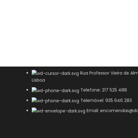
Rua Professor Vieira de Alm
Lisboa
Telefone: 217 525 488
Telemóvel: 935 646 283
Email: encomendas@do