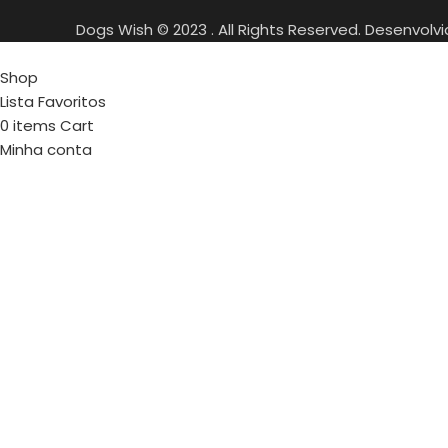
Dogs Wish © 2023 . All Rights Reserved. Desenvolv
Shop
Lista Favoritos
0
items
Cart
Minha conta