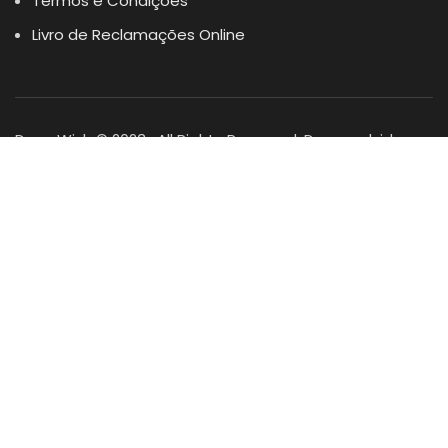
Termos e Condições
Livro de Reclamações Online
Dogs Wish © 2023 . All Rights Reserved. Desenvolvido por
DOMINIOS.PT
Facebook
Instagram
YouTube
Shop
Lista Favoritos
0
items
Cart
Minha conta