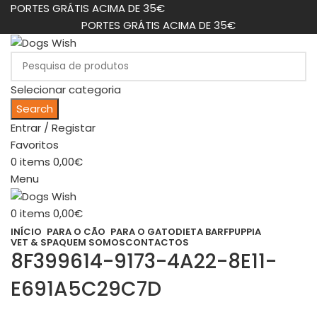
PORTES GRÁTIS ACIMA DE 35€
PORTES GRÁTIS ACIMA DE 35€
Selecionar categoria
Search
Entrar / Registar
Favoritos
0
items
0,00
€
Menu
0
items
0,00
€
INÍCIO
PARA O CÃO
PARA O GATO
DIETA BARF
PUPPIA
VET & SPA
QUEM SOMOS
CONTACTOS
8F399614-9173-4A22-8E11-
E691A5C29C7D