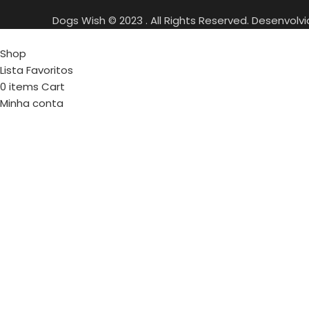
Dogs Wish © 2023 . All Rights Reserved. Desenvolv
Shop
Lista Favoritos
0
items
Cart
Minha conta