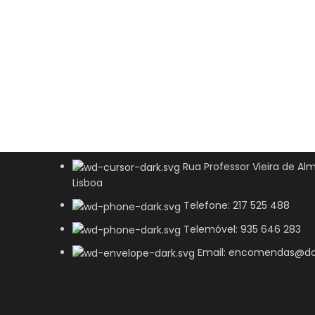
Rua Professor Vieira de Alm
Lisboa
Telefone: 217 525 488
Telemóvel: 935 646 283
Email: encomendas@do