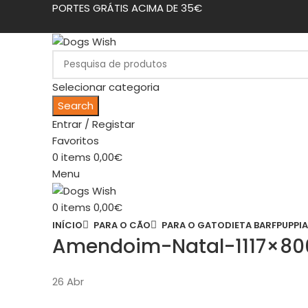
PORTES GRÁTIS ACIMA DE 35€
Selecionar categoria
Search
Entrar / Registar
Favoritos
0
items
0,00
€
Menu
0
items
0,00
€
INÍCIO
PARA O CÃO
PARA O GATO
DIETA BARF
PUPPIA
Amendoim-Natal-1117×80
26
Abr