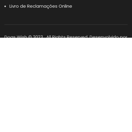
Livro de Reclamações Online
Dogs Wish © 2023 . All Rights Reserved. Desenvolvido por
DOMINIOS.PT
Facebook
Instagram
YouTube
Shop
Lista Favoritos
0
items
Cart
Minha conta