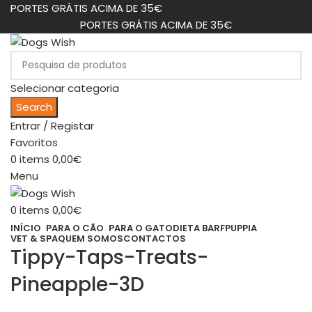
PORTES GRÁTIS ACIMA DE 35€
PORTES GRÁTIS ACIMA DE 35€
Selecionar categoria
Search
Entrar / Registar
Favoritos
0
items
0,00
€
Menu
0
items
0,00
€
INÍCIO
PARA O CÃO
PARA O GATO
DIETA BARF
PUPPIA
VET & SPA
QUEM SOMOS
CONTACTOS
Tippy-Taps-Treats-
Pineapple-3D