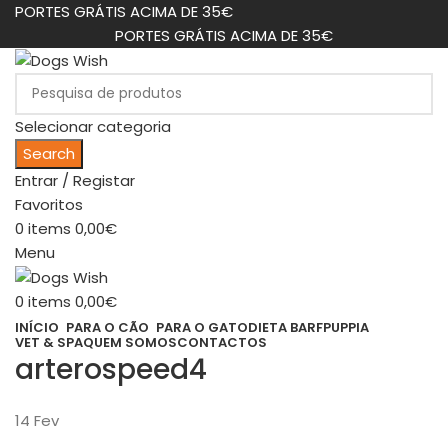
PORTES GRÁTIS ACIMA DE 35€
PORTES GRÁTIS ACIMA DE 35€
Selecionar categoria
Search
Entrar / Registar
Favoritos
0
items
0,00
€
Menu
0
items
0,00
€
INÍCIO
PARA O CÃO
PARA O GATO
DIETA BARF
PUPPIA
VET & SPA
QUEM SOMOS
CONTACTOS
arterospeed4
14
Fev