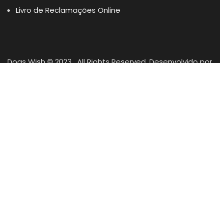
Livro de Reclamações Online
Dogs Wish © 2023 . All Rights Reserved. Desenvolvido por
DOMINIOS.PT
Facebook
Instagram
YouTube
Shop
Lista Favoritos
0
items
Cart
Minha conta