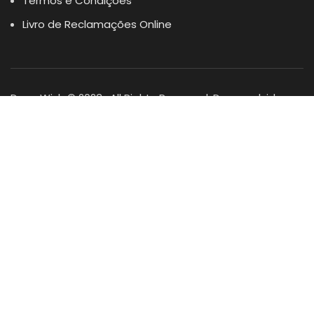
Termos e Condições
Livro de Reclamações Online
Dogs Wish © 2023 . All Rights Reserved. Desenvolvido por
DOMINIOS.PT
Facebook
Instagram
YouTube
Shop
Lista Favoritos
0
items
Cart
Minha conta