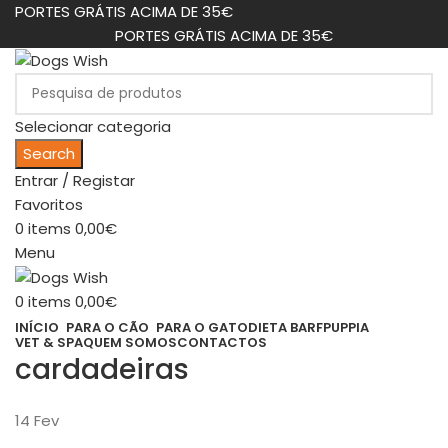
PORTES GRÁTIS ACIMA DE 35€
PORTES GRÁTIS ACIMA DE 35€
Selecionar categoria
Search
Entrar / Registar
Favoritos
0
items
0,00
€
Menu
0
items
0,00
€
INÍCIO
PARA O CÃO
PARA O GATO
DIETA BARF
PUPPIA
VET & SPA
QUEM SOMOS
CONTACTOS
cardadeiras
14
Fev