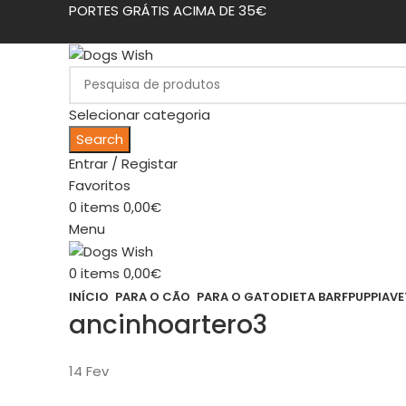
PORTES GRÁTIS ACIMA DE 35€
Selecionar categoria
Search
Entrar / Registar
Favoritos
0
items
0,00
€
Menu
0
items
0,00
€
INÍCIO
PARA O CÃO
PARA O GATO
DIETA BARF
PUPPIA
VE
ancinhoartero3
14
Fev