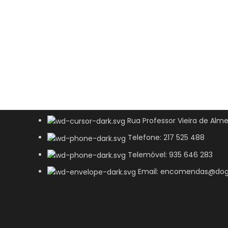
Rua Professor Vieira de Alme
Telefone: 217 525 488
Telemóvel: 935 646 283
Email: encomendas@dog