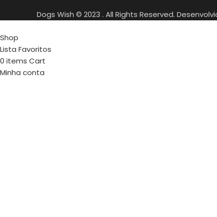
Dogs Wish © 2023 . All Rights Reserved. Desenvolv
Shop
Lista Favoritos
0
items
Cart
Minha conta