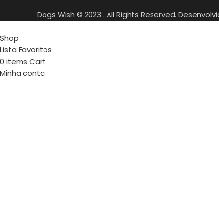
Dogs Wish © 2023 . All Rights Reserved. Desenvolv
Shop
Lista Favoritos
0
items
Cart
Minha conta