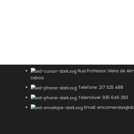
Rua Professor Vieira de Alm
Lisboa
Telefone: 217 525 488
Telemóvel: 935 646 283
Email: encomendas@do