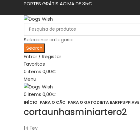
PORTES GRÁTIS ACIMA DE 35€
Selecionar categoria
Search
Entrar / Registar
Favoritos
0
items
0,00
€
Menu
0
items
0,00
€
INÍCIO
PARA O CÃO
PARA O GATO
DIETA BARF
PUPPIA
VE
cortaunhasminiartero2
14
Fev