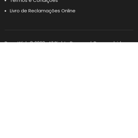
Termos e Condições
Livro de Reclamações Online
Dogs Wish © 2023 . All Rights Reserved. Desenvolvido por
DOMINIOS.PT
Facebook
Instagram
YouTube
Shop
Lista Favoritos
0
items
Cart
Minha conta