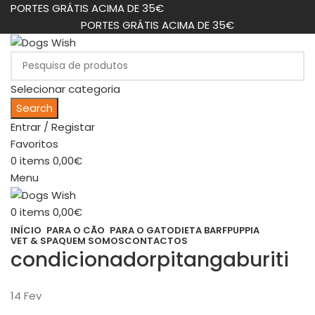
PORTES GRÁTIS ACIMA DE 35€
PORTES GRÁTIS ACIMA DE 35€
Selecionar categoria
Search
Entrar / Registar
Favoritos
0
items
0,00
€
Menu
0
items
0,00
€
INÍCIO
PARA O CÃO
PARA O GATO
DIETA BARF
PUPPIA
VET & SPA
QUEM SOMOS
CONTACTOS
condicionadorpitangaburiti
14
Fev